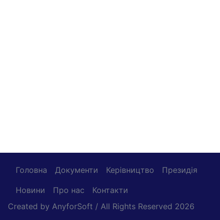
Головна
Документи
Керівництво
Президія
Новини
Про нас
Контакти
Created by
AnyforSoft
/ All Rights Reserved 2026